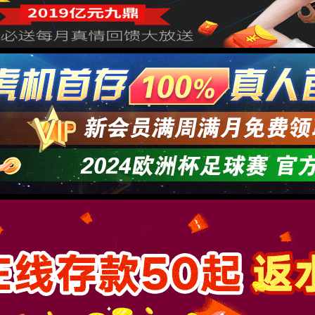
有限公司全
营销活动