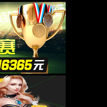
康复医院
联系我们
做一件事，让科技
...
到珠穆朗玛
一种责任与承诺
条，探究磁场的奥秘
，由3522vip浦京集团(中国)