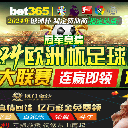
产品中心
西点商学院
人才中心
营销中心
《中国消费者报》专题报道
全憩6小时，精神一整天
西点介绍
人才战略
“畅游北戴河·欢乐健康行”
3522vip浦京集团(中国)有限公司全国
划
动
产线
量
队
示
态
“创造良好营商环境 保护消费者合法
年中盛宴华丽开启
分布
权益”座谈会
构
道
格
点
采
们
3522vip浦京集团(中国)有限公司专注于对生命健康
3522vip浦京集团(中国)有限公司定义科学补磁载
美国“西点军校”培养出了大量世界500强企业的高
的永恒需求，以创新的技术为核心，以卓越人才培
体。让人体舒适安眠，本该如“磁”。打造1/3生命时
管,甚至CEO。3522vip浦京集团(中国)有限公司公
7月6日上午8时许，3522vip浦京集团(中国)有限公
公司分布于安徽、北京、福建、广东、贵州 河
介绍
言
养为后盾，致力于让人们拥有舒适睡眠环境。
《中国消费者报》对此次座谈会进行了专题报道。
间全贴合家居磁能空间；
司把企业商学院定名为“3522vip浦京集团(中国)有
司2015年市场营销管理专题研修会在南戴河阳光国
北、河南、黑龙江、湖南、吉林、江苏、江西、辽
3522vip浦京集团(中国)有限公司集团董事长李银祥
限公司西点商学院”，就是立意于把“西点军校”培
际会议中心会议厅三楼举行。
宁、内蒙 、山东、山西、陕西、上海、四川、天
书
作为优秀企业代表，受邀出席本次座谈会，并
养领导者的理念精髓渗入到商学院的教学中，像培
津、新疆、浙江等各省市。
我们只
就“三个月无理由退货推行四年来取得的成果”进行
养战士那样培养企业管理者。
了交流和分享。
造福生命
从长城脚下
慈爱生命是
管理生命链
磁与生命的距离