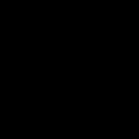
More+